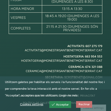
(DIUMENGES A LES 8:30)
HORA MENOR
13:15 A 13:30
18:45 A 19:20 (DIUMENGES A LES
VESPRES
19:00)
21:15 A 21:30 (DIUMENGES SÓN
COMPLETES
PRIVADES)
ACTIVITATS: 607 275 179
ACTIVITATS@MONESTIRSANTBENETMONTSERRAT.CAT
HOSTATGERIA: 663 954 553
HOSTATGERIA@MONESTIRSANTBENETMONTSERRAT.CAT
CERÀMICA: 674 321 088
CERAMICA@MONESTIRSANTBENETMONTSERRAT.CAT
SECRETARIA:
SCRSTBENET@GMAIL.COM
Utilitzem galetes per habilitar els serveis i la funcionalitat del nostre lloc i
per comprendre la teva interacció amb el nostre servei. En fer clic a
"Acceptar", acceptes que les utilitzem.
Llegir-ne més
CANAL DE WHATSAPP
AVÍS LEGAL
POLÍTICA DE PRIVACITAT
POLÍTICA DE GALETES
POLÍTICA D’ENVIAMENTS
Cookies settings
Reclinar
Acceptar
Cookies settings