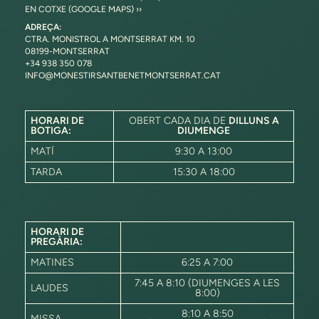
EN COTXE (GOOGLE MAPS) ››
ADREÇA:
CTRA. MONISTROL A MONTSERRAT KM. 10
08199-MONTSERRAT
+34 938 350 078
INFO@MONESTIRSANTBENETMONTSERRAT.CAT
HORARI DE
OBERT CADA DIA DE
DILLUNS A
BOTIGA:
DIUMENGE
MATÍ
9:30 A 13:00
TARDA
15:30 A 18:00
HORARI DE
PREGÀRIA:
MATINES
6:25 A 7:00
7:45 A 8:10 (DIUMENGES A LES
LAUDES
8:00)
8:10 A 8:50
MISSA