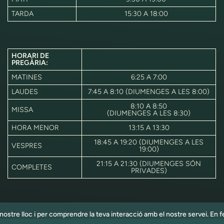
TARDA
15:30 A 18:00
HORARI DE
PREGÀRIA:
MATINES
6:25 A 7:00
LAUDES
7:45 A 8:10 (DIUMENGES A LES 8:00)
8:10 A 8:50
MISSA
(DIUMENGES A LES 8:30)
HORA MENOR
13:15 A 13:30
18:45 A 19:20 (DIUMENGES A LES
VESPRES
19:00)
21:15 A 21:30 (DIUMENGES SÓN
COMPLETES
PRIVADES)
el nostre lloc i per comprendre la teva interacció amb el nostre servei. En f