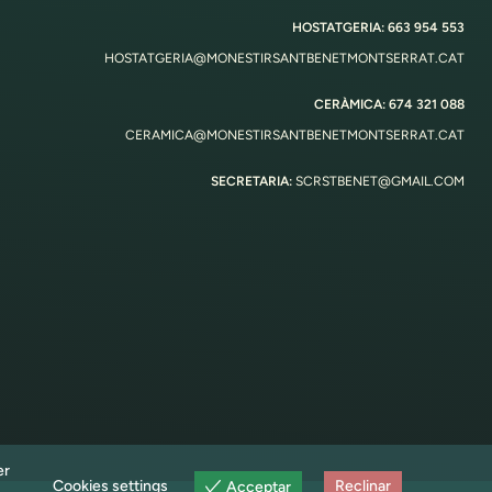
HOSTATGERIA: 663 954 553
HOSTATGERIA@MONESTIRSANTBENETMONTSERRAT.CAT
CERÀMICA: 674 321 088
CERAMICA@MONESTIRSANTBENETMONTSERRAT.CAT
SECRETARIA:
SCRSTBENET@GMAIL.COM
er
Cookies settings
Reclinar
Acceptar