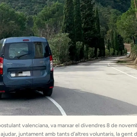
a postulant valenciana, va marxar el divendres 8 de nove
 ajudar, juntament amb tants d’altres voluntaris, la gent