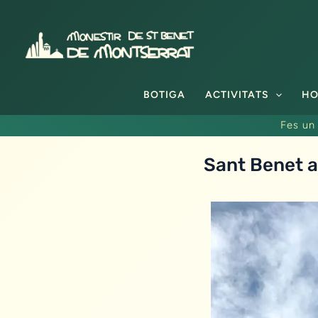
Vés
al
contingut
BOTIGA
ACTIVITATS
HO
Fes un 
Sant Benet 