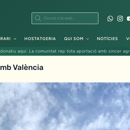
Products
search
RARI
HOSTATGERIA
QUI SOM
NOTÍCIES
V
donatiu aquí.
La comunitat rep tota aportació amb sincer agr
amb València