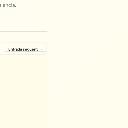
lència.
Entrada següent
→