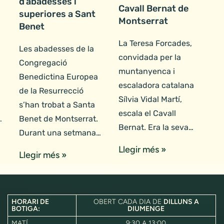
d’abadesses i
Cavall Bernat de
superiores a Sant
Montserrat
Benet
La Teresa Forcades,
Les abadesses de la
convidada per la
Congregació
muntanyenca i
Benedictina Europea
escaladora catalana
de la Resurrecció
Sílvia Vidal Martí,
s’han trobat a Santa
escala el Cavall
…
Benet de Montserrat.
Bernat. Era la seva…
Durant una setmana…
Llegir més »
Llegir més »
HORARI DE
OBERT CADA DIA DE
DILLUNS A
BOTIGA:
DIUMENGE
MATÍ
9:30 A 13:00