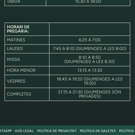
TARDA
15:30 A 18:00
HORARI DE
PREGÀRIA:
MATINES
6:25 A 7:00
LAUDES
7:45 A 8:10 (DIUMENGES A LES 8:00)
8:10 A 8:50
MISSA
(DIUMENGES A LES 8:30)
HORA MENOR
13:15 A 13:30
18:45 A 19:20 (DIUMENGES A LES
VESPRES
19:00)
21:15 A 21:30 (DIUMENGES SÓN
COMPLETES
PRIVADES)
ATSAPP
AVÍS LEGAL
POLÍTICA DE PRIVACITAT
POLÍTICA DE GALETES
POLÍTICA