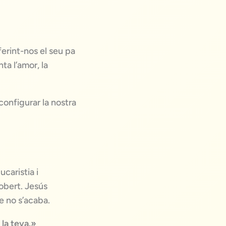
ferint-nos el seu pa
ta l’amor, la
onfigurar la nostra
caristia i
obert. Jesús
e no s’acaba.
 la teva.»