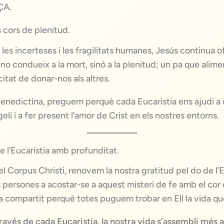
ÇA.
 cors de plenitud.
 les incerteses i les fragilitats humanes, Jesús continua o
no condueix a la mort, sinó a la plenitud; un pa que alimen
citat de donar-nos als altres.
nedictina, preguem perquè cada Eucaristia ens ajudi a c
eli i a fer present l’amor de Crist en els nostres entorns.
re l’Eucaristia amb profunditat.
l Corpus Christi, renovem la nostra gratitud pel do de l’Eu
 persones a acostar-se a aquest misteri de fe amb el cor 
a compartit perquè totes puguem trobar en Ell la vida qu
ravés de cada Eucaristia, la nostra vida s’assembli més a