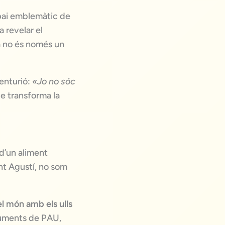
spai emblemàtic de
a revelar el
ia no és només un
centurió:
«Jo no sóc
ue transforma la
 d’un aliment
nt Agustí, no som
l món amb els ulls
truments de PAU,