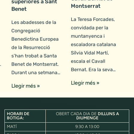
superiores a Sant
Montserrat
Benet
La Teresa Forcades,
Les abadesses de la
convidada per la
Congregació
muntanyenca i
Benedictina Europea
escaladora catalana
de la Resurrecció
Sílvia Vidal Martí,
s’han trobat a Santa
escala el Cavall
…
Benet de Montserrat.
Bernat. Era la seva…
Durant una setmana…
Llegir més »
Llegir més »
HORARI DE
OBERT CADA DIA DE
DILLUNS A
BOTIGA:
DIUMENGE
MATÍ
9:30 A 13:00