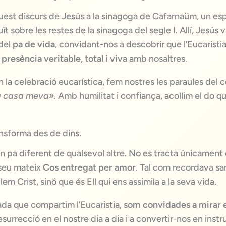
aquest discurs de Jesús a la sinagoga de Cafarnaüm, un e
ït sobre les restes de la sinagoga del segle I. Allí, Jesús v
 del
pa de vida
, convidant-nos a descobrir que l’Eucarist
 presència veritable, total i viva
amb nosaltres.
la celebració eucarística, fem nostres les paraules del 
a casa meva».
Amb humilitat i confiança, acollim el do q
ansforma des de dins.
n pa diferent de qualsevol altre. No es tracta únicament
l seu mateix
Cos entregat per amor
. Tal com recordava sa
lem Crist, sinó que és Ell qui ens assimila a la seva vida.
ada que compartim l’Eucaristia,
som convidades a mirar e
resurrecció en el nostre dia a dia i a convertir-nos en ins