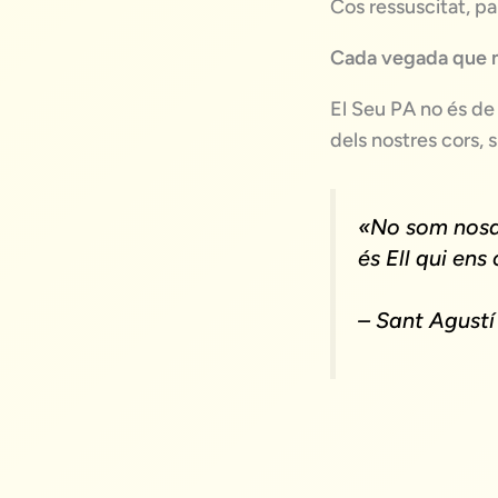
Cos ressuscitat, pa
Cada vegada que m
El Seu PA no és de 
dels nostres cors, 
«No som nosal
és Ell qui ens
– Sant Agustí