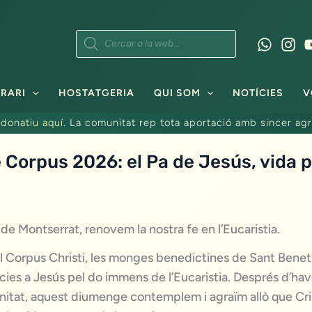
Products
search
RARI
HOSTATGERIA
QUI SOM
NOTÍCIES
V
donatiu aquí.
La comunitat rep tota aportació amb sincer agr
Corpus 2026: el Pa de Jesús, vida p
e Montserrat, renovem la nostra fe en l’Eucaristia.
el Corpus Christi, les monges benedictines de Sant Bene
ies a Jesús pel do immens de l’Eucaristia. Després d’have
initat, aquest diumenge contemplem i agraïm allò que Cri