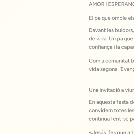
AMOR i ESPERAN
El pa que omple els
Davant les buidors,
de vida. Un pa que 
confiança i la capa
Com a comunitat be
vida segons l’Evang
Una invitació a viu
En aquesta festa de
convidem totes les
continua fent-se p
«Jesús, fes que a t