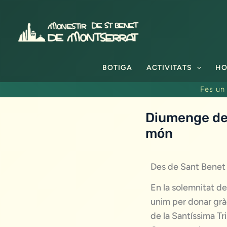
Vés
al
contingut
BOTIGA
ACTIVITATS
HO
Fes un 
Diumenge de 
món
Des de Sant Benet d
En la solemnitat d
unim per donar gràc
de la Santíssima Tr