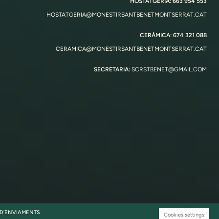
HOSTATGERIA: 663 954 553
HOSTATGERIA@MONESTIRSANTBENETMONTSERRAT.CAT
CERÀMICA: 674 321 088
CERAMICA@MONESTIRSANTBENETMONTSERRAT.CAT
SECRETARIA:
SCRSTBENET@GMAIL.COM
 D’ENVIAMENTS
Cookies settings