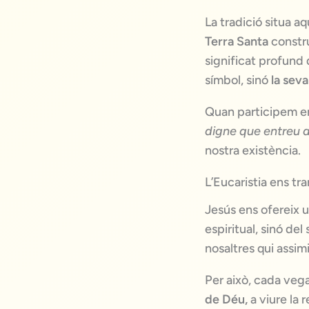
La tradició situa 
Terra Santa
constru
significat profund
símbol, sinó
la seva
Quan participem en 
digne que entreu 
nostra existència.
L’Eucaristia ens tr
Jesús ens ofereix u
espiritual, sinó de
nosaltres qui assimi
Per això, cada veg
de Déu,
a viure la 