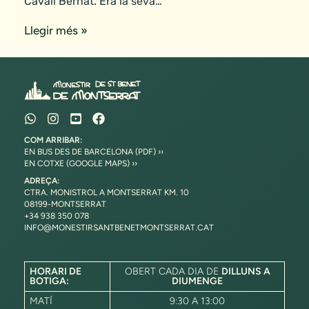
Cavall Bernat. Era la seva…
Llegir més »
COM ARRIBAR:
EN BUS DES DE BARCELONA (PDF) ››
EN COTXE (GOOGLE MAPS) ››
ADREÇA:
CTRA. MONISTROL A MONTSERRAT KM. 10
08199-MONTSERRAT
+34 938 350 078
INFO@MONESTIRSANTBENETMONTSERRAT.CAT
HORARI DE
OBERT CADA DIA DE
DILLUNS A
BOTIGA:
DIUMENGE
MATÍ
9:30 A 13:00