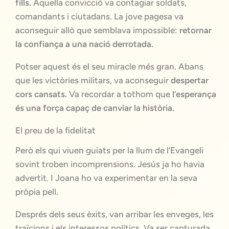
fills.
Aquella convicció va contagiar soldats,
comandants i ciutadans. La jove pagesa va
aconseguir allò que semblava impossible:
retornar
la confiança a una nació derrotada.
Potser aquest és el seu miracle més gran. Abans
que les victòries militars, va aconseguir
despertar
cors cansats.
Va recordar a tothom que
l’esperança
és una força capaç de canviar la història.
El preu de la fidelitat
Però els qui viuen guiats per la llum de l’Evangeli
sovint troben incomprensions. Jesús ja ho havia
advertit. I Joana ho va experimentar en la seva
pròpia pell.
Després dels seus èxits, van arribar les enveges, les
traïcions i els interessos polítics. Va ser capturada,