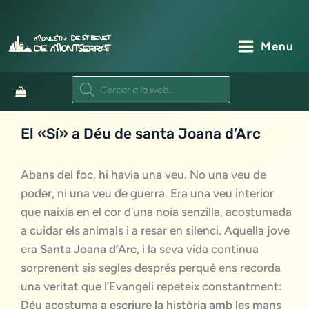
Vés
al
contingut
Menu
Products
search
El «Sí» a Déu de santa Joana d’Arc
Abans del foc, hi havia una veu. No una veu de
poder, ni una veu de guerra. Era una veu interior
que naixia en el cor d’una noia senzilla, acostumada
a cuidar els animals i a resar en silenci. Aquella jove
era
Santa Joana d’Arc
, i la seva vida continua
sorprenent sis segles després perquè ens recorda
una veritat que l’Evangeli repeteix constantment:
Déu acostuma a escriure la història amb les mans