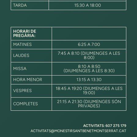
TARDA
15:30 A 18:00
HORARI DE
PREGÀRIA:
MATINES
6:25 A 7:00
7:45 A 8:10 (DIUMENGES A LES
LAUDES
8:00)
8:10 A 8:50
MISSA
(DIUMENGES A LES 8:30)
HORA MENOR
13:15 A 13:30
18:45 A 19:20 (DIUMENGES A LES
VESPRES
19:00)
21:15 A 21:30 (DIUMENGES SÓN
COMPLETES
PRIVADES)
ACTIVITATS: 607 275 179
ACTIVITATS@MONESTIRSANTBENETMONTSERRAT.CAT