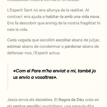
L’Esperit Sant no ens allunya de la realitat. Al
contrari: ens ajuda a
habitar-la amb una vida nova
.
Ens fa descobrir que enmig de la nostra fragilitat hi
neix la vida.
Cada vegada que escollim
escoltar
abans de jutjar,
estimar
abans de condemnar o
perdonar
abans de
defensar-nos, l’Esperit actua.
«Com el Pare m’ha enviat a mi, també jo
us envio a vosaltres».
Jesús envia els deixebles. El
Regne de Déu
creix en
els
gestos senzills
i quotidians: una paraula dita