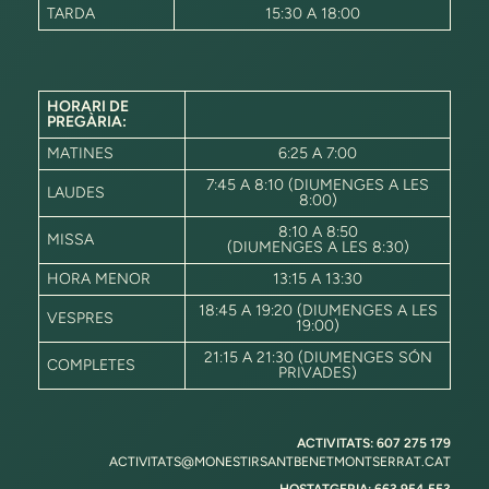
TARDA
15:30 A 18:00
HORARI DE
PREGÀRIA:
MATINES
6:25 A 7:00
7:45 A 8:10 (DIUMENGES A LES
LAUDES
8:00)
8:10 A 8:50
MISSA
(DIUMENGES A LES 8:30)
HORA MENOR
13:15 A 13:30
18:45 A 19:20 (DIUMENGES A LES
VESPRES
19:00)
21:15 A 21:30 (DIUMENGES SÓN
COMPLETES
PRIVADES)
ACTIVITATS: 607 275 179
ACTIVITATS@MONESTIRSANTBENETMONTSERRAT.CAT
HOSTATGERIA: 663 954 553