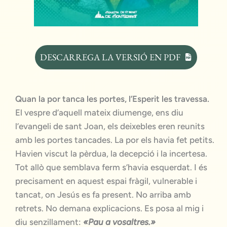
DESCARREGA LA VERSIÓ EN PDF
Quan la por tanca les portes, l’Esperit les travessa.
El vespre d’aquell mateix diumenge, ens diu
l’evangeli de sant Joan, els deixebles eren reunits
amb les portes tancades. La por els havia fet petits.
Havien viscut la pèrdua, la decepció i la incertesa.
Tot allò que semblava ferm s’havia esquerdat. I és
precisament en aquest espai fràgil, vulnerable i
tancat, on Jesús es fa present. No arriba amb
retrets. No demana explicacions. Es posa al mig i
diu senzillament:
«Pau a vosaltres.»