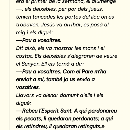
era el primer de la setmana, el diumenge
—, els deixebles, per por dels jueus,
tenien tancades les portes del lloc on es
trobaven. Jesús va arribar, es posà al
mig i els digué:
—
Pau a vosaltres.
Dit això, els va mostrar les mans i el
costat. Els deixebles s’alegraren de veure
el Senyor. Ell els tornà a dir:
—
Pau a vosaltres. Com el Pare m’ha
enviat a mi, també jo us envio a
vosaltres.
Llavors va alenar damunt d’ells i els
digué:
—
Rebeu l’Esperit Sant. A qui perdonareu
els pecats, li quedaran perdonats; a qui
els retindreu, li quedaran retinguts.»