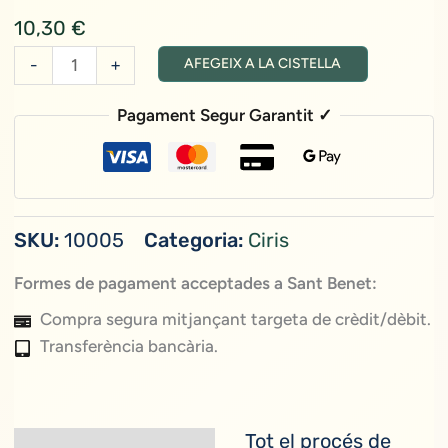
10,30
€
quantitat
-
+
AFEGEIX A LA CISTELLA
de
Ciri
Pagament Segur Garantit ✓
rodó
petit
(15x5
cm)
SKU:
10005
Categoria:
Ciris
Formes de pagament acceptades a Sant Benet:
Compra segura mitjançant targeta de crèdit/dèbit.
Transferència bancària.
Tot el procés de