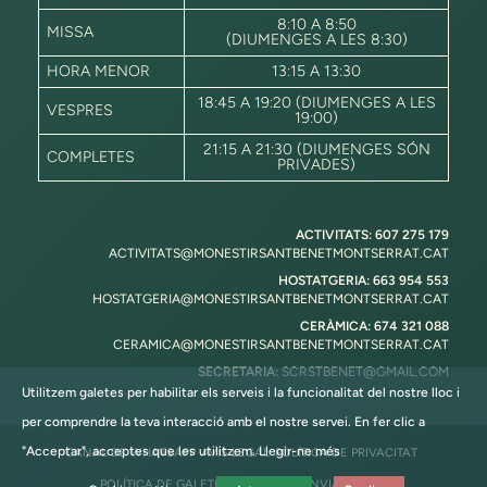
8:10 A 8:50
MISSA
(DIUMENGES A LES 8:30)
HORA MENOR
13:15 A 13:30
18:45 A 19:20 (DIUMENGES A LES
VESPRES
19:00)
21:15 A 21:30 (DIUMENGES SÓN
COMPLETES
PRIVADES)
ACTIVITATS: 607 275 179
ACTIVITATS@MONESTIRSANTBENETMONTSERRAT.CAT
HOSTATGERIA: 663 954 553
HOSTATGERIA@MONESTIRSANTBENETMONTSERRAT.CAT
CERÀMICA: 674 321 088
CERAMICA@MONESTIRSANTBENETMONTSERRAT.CAT
SECRETARIA:
SCRSTBENET@GMAIL.COM
Utilitzem galetes per habilitar els serveis i la funcionalitat del nostre lloc i
per comprendre la teva interacció amb el nostre servei. En fer clic a
"Acceptar", acceptes que les utilitzem.
Llegir-ne més
CANAL DE WHATSAPP
AVÍS LEGAL
POLÍTICA DE PRIVACITAT
POLÍTICA DE GALETES
POLÍTICA D’ENVIAMENTS