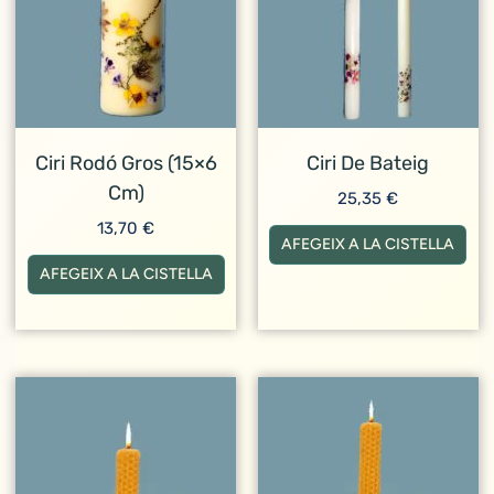
Ciri Rodó Gros (15×6
Ciri De Bateig
Cm)
25,35
€
13,70
€
AFEGEIX A LA CISTELLA
AFEGEIX A LA CISTELLA