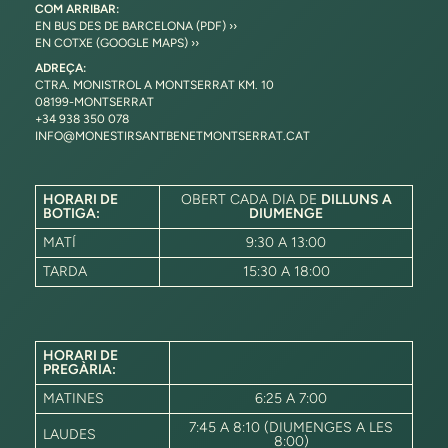
COM ARRIBAR:
EN BUS DES DE BARCELONA (PDF) ››
EN COTXE (GOOGLE MAPS) ››
ADREÇA:
CTRA. MONISTROL A MONTSERRAT KM. 10
08199-MONTSERRAT
+34 938 350 078
INFO@MONESTIRSANTBENETMONTSERRAT.CAT
HORARI DE
OBERT CADA DIA DE
DILLUNS A
BOTIGA:
DIUMENGE
MATÍ
9:30 A 13:00
TARDA
15:30 A 18:00
HORARI DE
PREGÀRIA:
MATINES
6:25 A 7:00
7:45 A 8:10 (DIUMENGES A LES
LAUDES
8:00)