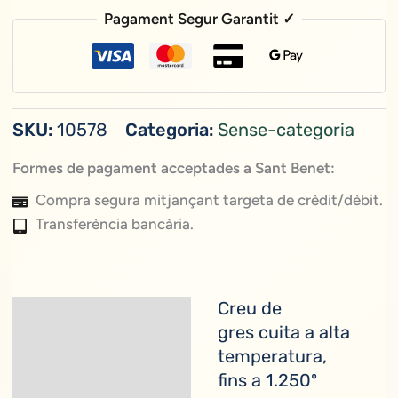
Creu
Pagament Segur Garantit ✓
missionera
SKU:
10578
Categoria:
Sense-categoria
Formes de pagament acceptades a Sant Benet:
Compra segura mitjançant targeta de crèdit/dèbit.
Transferència bancària.
Creu de
Descripció
gres cuita a alta
temperatura,
fins a 1.250º