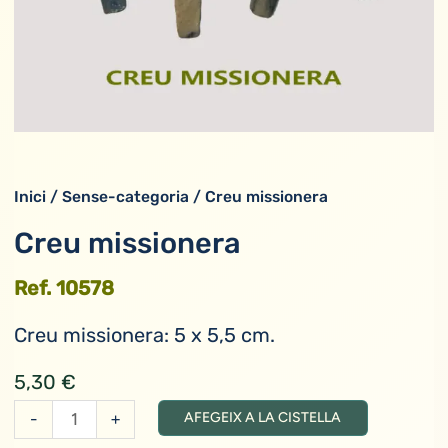
Inici
/
Sense-categoria
/ Creu missionera
Creu missionera
Ref. 10578
Creu missionera: 5 x 5,5 cm.
5,30
€
quantitat
-
+
AFEGEIX A LA CISTELLA
de