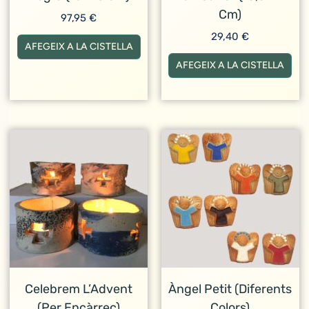
Cm)
97,95
€
29,40
€
AFEGEIX A LA CISTELLA
AFEGEIX A LA CISTELLA
Celebrem L’Advent
Àngel Petit (Diferents
(per Encàrrec)
Colors)