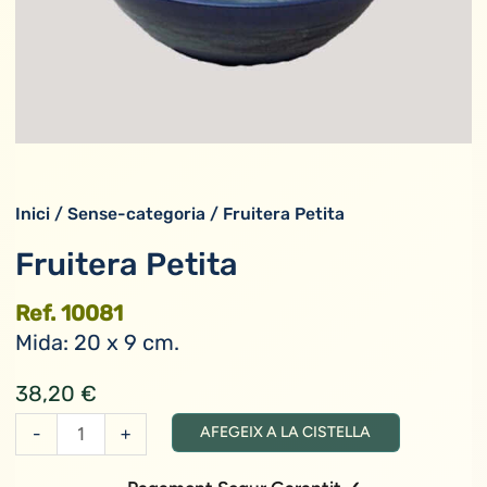
Inici
/
Sense-categoria
/ Fruitera Petita
Fruitera Petita
Ref. 10081
Mida: 20 x 9 cm.
38,20
€
quantitat
-
+
AFEGEIX A LA CISTELLA
de
Fruitera