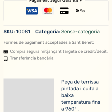
Pagament Segur Garantit ✓
Petita
SKU:
10081
Categoria:
Sense-categoria
Formes de pagament acceptades a Sant Benet:
Compra segura mitjançant targeta de crèdit/dèbit.
Transferència bancària.
Peça de terrissa
Descripció
pintada i cuita a
baixa
Informació addicional
temperatura fins
a 960º .