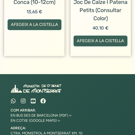
Conca (10-12cm)
Joc De Calze I Patena
Petits (consultar
13,65
€
Color)
AFEGEIX A LA CISTELLA
40,10
€
AFEGEIX A LA CISTELLA
COM ARRIBAR:
EN BUS DES DE BARCELONA (PDF) ››
EN COTXE (GOOGLE MAPS) ››
ADREÇA:
CTRA. MONISTROL A MONTSERRAT KM. 10