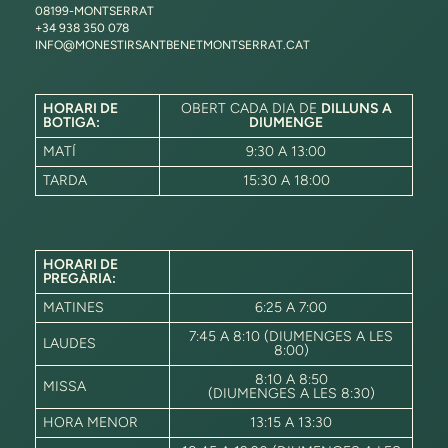
08199-MONTSERRAT
+34 938 350 078
INFO@MONESTIRSANTBENETMONTSERRAT.CAT
HORARI DE
OBERT CADA DIA DE
DILLUNS A
BOTIGA:
DIUMENGE
MATÍ
9:30 A 13:00
TARDA
15:30 A 18:00
HORARI DE
PREGÀRIA:
MATINES
6:25 A 7:00
7:45 A 8:10 (DIUMENGES A LES
LAUDES
8:00)
8:10 A 8:50
MISSA
(DIUMENGES A LES 8:30)
HORA MENOR
13:15 A 13:30