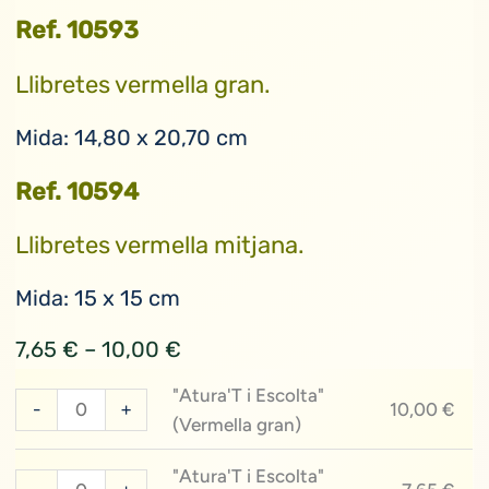
Ref. 10593
Llibretes vermella gran.
Mida: 14,80 x 20,70 cm
Ref. 10594
Llibretes vermella mitjana.
Mida: 15 x 15 cm
Interval
7,65
€
–
10,00
€
de
"Atura'T i Escolta"
quantitat
preus:
-
+
10,00
€
(Vermella gran)
de
7,65 €
"Atura'T
a
"Atura'T i Escolta"
quantitat