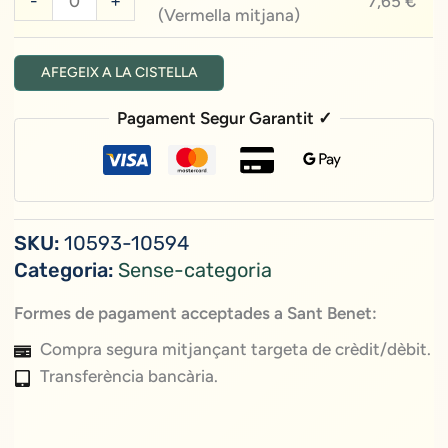
-
+
i
7,65
€
10,00 €
(Vermella mitjana)
de
Escolta"
"Atura'T
(Vermella
AFEGEIX A LA CISTELLA
i
gran)
Escolta"
Pagament Segur Garantit ✓
(Vermella
mitjana)
SKU:
10593-10594
Categoria:
Sense-categoria
Formes de pagament acceptades a Sant Benet:
Compra segura mitjançant targeta de crèdit/dèbit.
Transferència bancària.