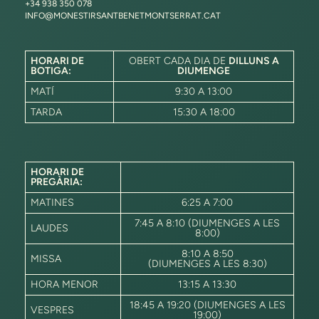
+34 938 350 078
INFO@MONESTIRSANTBENETMONTSERRAT.CAT
HORARI DE
OBERT CADA DIA DE
DILLUNS A
BOTIGA:
DIUMENGE
MATÍ
9:30 A 13:00
TARDA
15:30 A 18:00
HORARI DE
PREGÀRIA:
MATINES
6:25 A 7:00
7:45 A 8:10 (DIUMENGES A LES
LAUDES
8:00)
8:10 A 8:50
MISSA
(DIUMENGES A LES 8:30)
HORA MENOR
13:15 A 13:30
18:45 A 19:20 (DIUMENGES A LES
VESPRES
19:00)