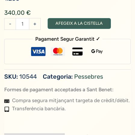
340,00
€
quantitat
-
+
AFEGEIX A LA CISTELLA
de
Mare
Pagament Segur Garantit ✓
de
Déu
30
Cm(per
SKU:
10544
Categoria:
Pessebres
encàrrec)
Formes de pagament acceptades a Sant Benet:
Compra segura mitjançant targeta de crèdit/dèbit.
Transferència bancària.