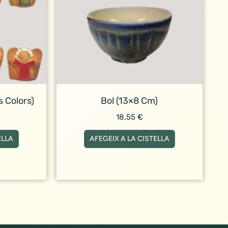
s Colors)
Bol (13×8 Cm)
18,55
€
ELLA
AFEGEIX A LA CISTELLA