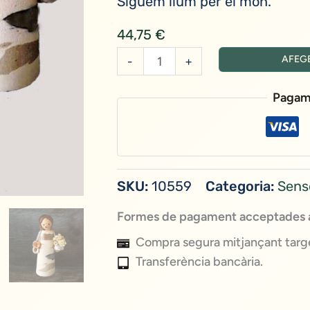
Siguem llum per el món.
44,75
€
quantitat
AFEGE
-
+
de
Noia
Pagam
de
La
Llum
(Peces
SKU:
10559
Categoria:
Sens
Úniques)
Formes de pagament acceptades a
Compra segura mitjançant targe
Transferència bancària.