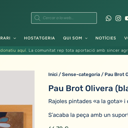
Products
search
RARI
HOSTATGERIA
QUI SOM
NOTÍCIES
V
donatiu aquí.
La comunitat rep tota aportació amb sincer agr
Inici
/
Sense-categoria
/ Pau Brot O
Pau Brot Olivera (bl
Rajoles pintades «a la gota» i
S’acaba la peça amb un suport