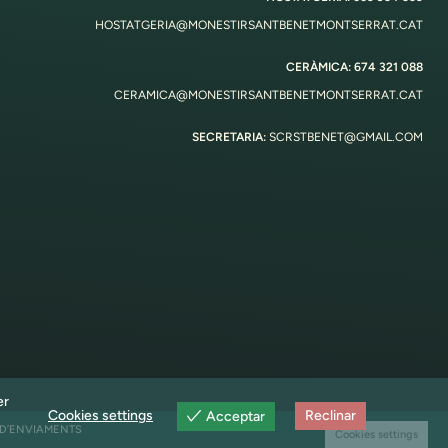
HOSTATGERIA@MONESTIRSANTBENETMONTSERRAT.CAT
CERÀMICA: 674 321 088
CERAMICA@MONESTIRSANTBENETMONTSERRAT.CAT
SECRETARIA:
SCRSTBENET@GMAIL.COM
er
Cookies settings
Reclinar
Acceptar
 D’ENVIAMENTS
Cookies settings