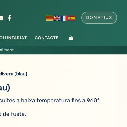
DONATIUS
OLUNTARIAT
CONTACTE
aïment.
livera (blau)
au)
 cuites a baixa temperatura fins a 960º.
 de fusta.