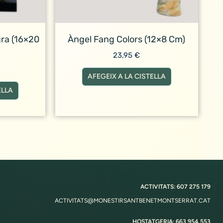
ra (16×20
Àngel Fang Colors (12×8 Cm)
23,95
€
AFEGEIX A LA CISTELLA
ELLA
ACTIVITATS: 607 275 179
ACTIVITATS@MONESTIRSANTBENETMONTSERRAT.CAT
HOSTATGERIA: 663 954 553