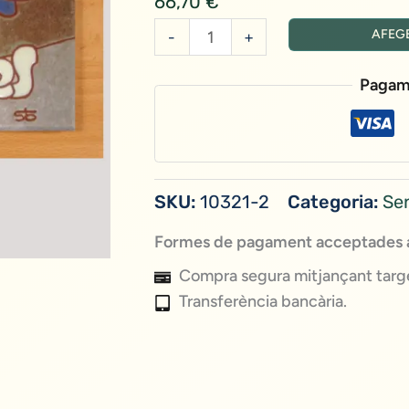
66,70
€
quantitat
AFEGE
-
+
de
Pau
Pagam
Brot
Olivera
(blau)
SKU:
10321-2
Categoria:
Se
Formes de pagament acceptades a
Compra segura mitjançant targe
Transferència bancària.