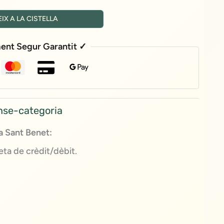
IX A LA CISTELLA
ent Segur Garantit ✓
nse-categoria
 Sant Benet:
ta de crèdit/dèbit.