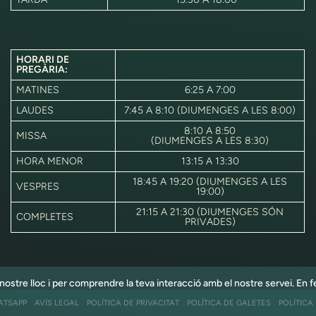
HORARI DE
PREGÀRIA:
MATINES
6:25 A 7:00
LAUDES
7:45 A 8:10 (DIUMENGES A LES 8:00)
8:10 A 8:50
MISSA
(DIUMENGES A LES 8:30)
HORA MENOR
13:15 A 13:30
18:45 A 19:20 (DIUMENGES A LES
VESPRES
19:00)
21:15 A 21:30 (DIUMENGES SÓN
COMPLETES
PRIVADES)
el nostre lloc i per comprendre la teva interacció amb el nostre servei. En f
ATSAPP
AVÍS LEGAL
POLÍTICA DE PRIVACITAT
POLÍTICA DE GALETES
POLÍTICA