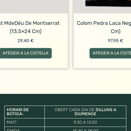
t MdeDéu De Montserrat
Colom Pedra Laca Neg
(13,5×24 Cm)
Cm)
29,40
€
97,95
€
AFEGEIX A LA CISTELLA
AFEGEIX A LA CIST
HORARI DE
OBERT CADA DIA DE
DILLUNS A
BOTIGA:
DIUMENGE
MATÍ
9:30 A 13:00
TARDA
15:30 A 18:00