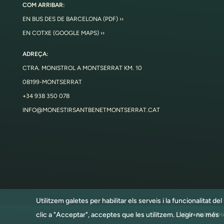
COM ARRIBAR:
EN BUS DES DE BARCELONA (PDF) ››
EN COTXE (GOOGLE MAPS) ››
ADREÇA:
CTRA. MONISTROL A MONTSERRAT KM. 10
08199-MONTSERRAT
+34 938 350 078
INFO@MONESTIRSANTBENETMONTSERRAT.CAT
Utilitzem galetes per habilitar els serveis i la funcionalitat d
clic a "Acceptar", acceptes que les utilitzem.
Llegir-ne més
CANAL DE WH