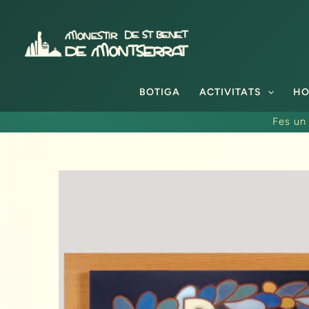
Vés
al
contingut
BOTIGA
ACTIVITATS
HO
Fes un 