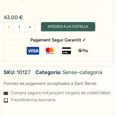
43,00
€
quantitat
-
+
AFEGEIX A LA CISTELLA
de
Pitroig
Pagament Segur Garantit ✓
piràmide
(23x12,5
cm)
SKU:
10127
Categoria:
Sense-categoria
Formes de pagament acceptades a Sant Benet:
Compra segura mitjançant targeta de crèdit/dèbit.
Transferència bancària.