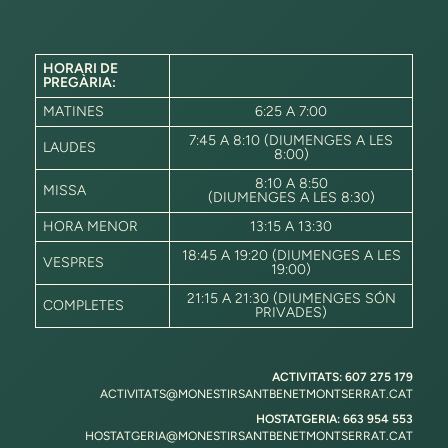
HORARI DE
PREGÀRIA:
MATINES
6:25 A 7:00
7:45 A 8:10 (DIUMENGES A LES
LAUDES
8:00)
8:10 A 8:50
MISSA
(DIUMENGES A LES 8:30)
HORA MENOR
13:15 A 13:30
18:45 A 19:20 (DIUMENGES A LES
VESPRES
19:00)
21:15 A 21:30 (DIUMENGES SÓN
COMPLETES
PRIVADES)
ACTIVITATS: 607 275 179
ACTIVITATS@MONESTIRSANTBENETMONTSERRAT.CAT
HOSTATGERIA: 663 954 553
HOSTATGERIA@MONESTIRSANTBENETMONTSERRAT.CAT