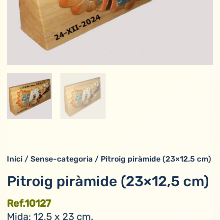
Inici
/
Sense-categoria
/ Pitroig piràmide (23×12,5 cm)
Pitroig piràmide (23×12,5 cm)
Ref.10127
Mida: 12,5 x 23 cm.