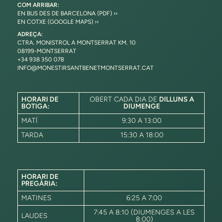
COM ARRIBAR:
EN BUS DES DE BARCELONA (PDF) ››
EN COTXE (GOOGLE MAPS) ››
ADREÇA:
CTRA. MONISTROL A MONTSERRAT KM. 10
08199-MONTSERRAT
+34 938 350 078
INFO@MONESTIRSANTBENETMONTSERRAT.CAT
HORARI DE
OBERT CADA DIA DE
DILLUNS A
BOTIGA:
DIUMENGE
MATÍ
9:30 A 13:00
TARDA
15:30 A 18:00
HORARI DE
PREGÀRIA:
MATINES
6:25 A 7:00
7:45 A 8:10 (DIUMENGES A LES
LAUDES
8:00)