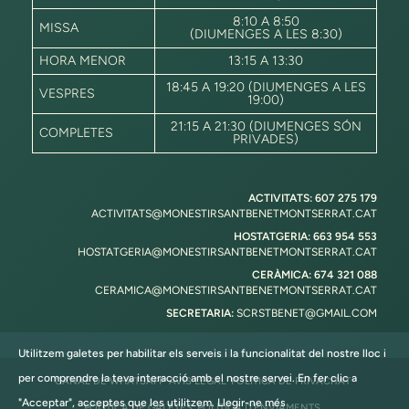
8:10 A 8:50
MISSA
(DIUMENGES A LES 8:30)
HORA MENOR
13:15 A 13:30
18:45 A 19:20 (DIUMENGES A LES
VESPRES
19:00)
21:15 A 21:30 (DIUMENGES SÓN
COMPLETES
PRIVADES)
ACTIVITATS: 607 275 179
ACTIVITATS@MONESTIRSANTBENETMONTSERRAT.CAT
HOSTATGERIA: 663 954 553
HOSTATGERIA@MONESTIRSANTBENETMONTSERRAT.CAT
CERÀMICA: 674 321 088
CERAMICA@MONESTIRSANTBENETMONTSERRAT.CAT
SECRETARIA:
SCRSTBENET@GMAIL.COM
Utilitzem galetes per habilitar els serveis i la funcionalitat del nostre lloc i
per comprendre la teva interacció amb el nostre servei. En fer clic a
CANAL DE WHATSAPP
AVÍS LEGAL
POLÍTICA DE PRIVACITAT
"Acceptar", acceptes que les utilitzem.
Llegir-ne més
POLÍTICA DE GALETES
POLÍTICA D’ENVIAMENTS