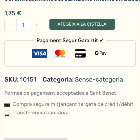
1,75
€
quantitat
-
+
AFEGEIX A LA CISTELLA
de
Postals
Pagament Segur Garantit ✓
Personalitzades
SKU:
10151
Categoria:
Sense-categoria
Formes de pagament acceptades a Sant Benet:
Compra segura mitjançant targeta de crèdit/dèbit.
Transferència bancària.