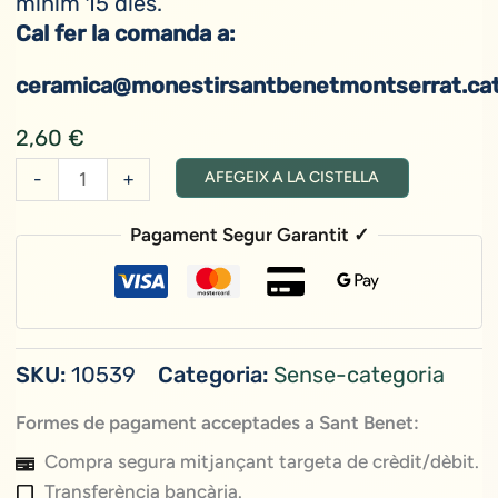
mínim 15 dies.
Cal fer la comanda a:
ceramica@monestirsantbenetmontserrat.ca
2,60
€
quantitat
-
+
AFEGEIX A LA CISTELLA
de
Punts
Pagament Segur Garantit ✓
Personalitzats
(per
encàrrec)
SKU:
10539
Categoria:
Sense-categoria
Formes de pagament acceptades a Sant Benet:
Compra segura mitjançant targeta de crèdit/dèbit.
Transferència bancària.