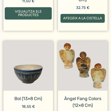
11,50
€
32,75
€
VISUALITZA ELS
PRODUCTES
AFEGEIX A LA CISTELLA
Bol (13×8 Cm)
Àngel Fang Colors
(12×8 Cm)
18,55
€