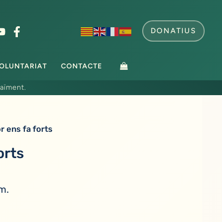
DONATIUS
OLUNTARIAT
CONTACTE
aïment.
or ens fa forts
orts
m.