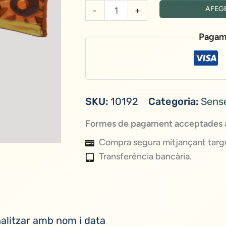
quantitat
AFEGE
-
+
de
Tira:
Pagam
L'amor
ens
fa
forts
SKU:
10192
Categoria:
Sens
Formes de pagament acceptades a
Compra segura mitjançant targe
Transferència bancària.
litzar amb nom i data