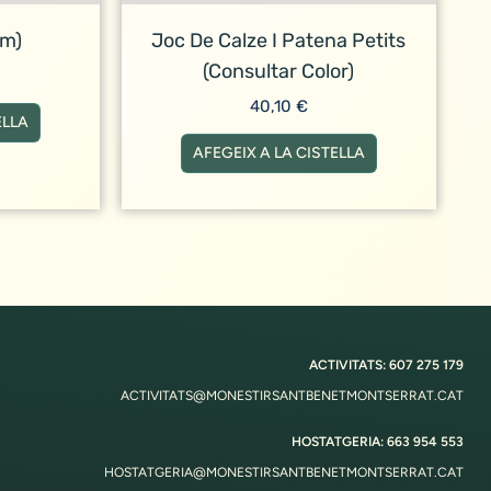
Cm)
Joc De Calze I Patena Petits
(consultar Color)
40,10
€
ELLA
AFEGEIX A LA CISTELLA
ACTIVITATS: 607 275 179
ACTIVITATS@MONESTIRSANTBENETMONTSERRAT.CAT
HOSTATGERIA: 663 954 553
HOSTATGERIA@MONESTIRSANTBENETMONTSERRAT.CAT