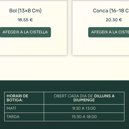
Bol (13×8 Cm)
Conca (16-18 
18,55
€
20,30
€
AFEGEIX A LA CISTELLA
AFEGEIX A LA CIST
HORARI DE
OBERT CADA DIA DE
DILLUNS A
BOTIGA:
DIUMENGE
MATÍ
9:30 A 13:00
TARDA
15:30 A 18:00