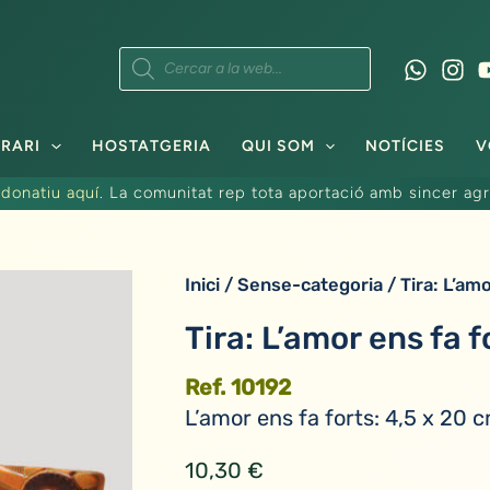
Products
search
RARI
HOSTATGERIA
QUI SOM
NOTÍCIES
V
donatiu aquí.
La comunitat rep tota aportació amb sincer agr
Inici
/
Sense-categoria
/ Tira: L’am
Tira: L’amor ens fa f
Ref. 10192
L’amor ens fa forts: 4,5 x 20 c
10,30
€