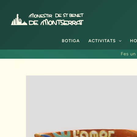
Vés
al
contingut
BOTIGA
ACTIVITATS
HO
Fes un 