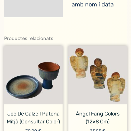
amb nom i data
Productes relacionats
Joc De Calze I Patena
Àngel Fang Colors
Mitjà (consultar Color)
(12×8 Cm)
70,90
€
23,95
€