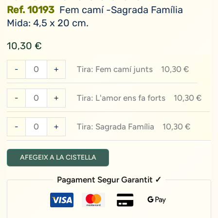
Ref. 10193
Fem camí -Sagrada Família
Mida: 4,5 x 20 cm.
10,30
€
quantitat
-
+
Tira: Fem camí junts
10,30
€
de
Tira:
quantitat
-
+
Tira: L'amor ens fa forts
10,30
€
Fem
de
camí
Tira:
quantitat
-
+
Tira: Sagrada Família
10,30
€
junts
L'amor
de
ens
Tira:
AFEGEIX A LA CISTELLA
fa
Sagrada
forts
Família
Pagament Segur Garantit ✓