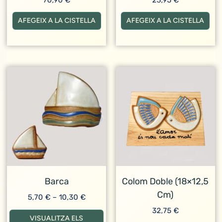
AFEGEIX A LA CISTELLA
AFEGEIX A LA CISTELLA
Barca
Colom Doble (18×12,5
Cm)
Interval
5,70
€
–
10,30
€
de
32,75
€
preus:
VISUALITZA ELS