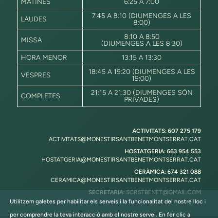
MATINES
6:25 A 7:00
7:45 A 8:10 (DIUMENGES A LES
LAUDES
8:00)
8:10 A 8:50
MISSA
(DIUMENGES A LES 8:30)
HORA MENOR
13:15 A 13:30
18:45 A 19:20 (DIUMENGES A LES
VESPRES
19:00)
21:15 A 21:30 (DIUMENGES SÓN
COMPLETES
PRIVADES)
ACTIVITATS: 607 275 179
ACTIVITATS@MONESTIRSANTBENETMONTSERRAT.CAT
HOSTATGERIA: 663 954 553
HOSTATGERIA@MONESTIRSANTBENETMONTSERRAT.CAT
CERÀMICA: 674 321 088
CERAMICA@MONESTIRSANTBENETMONTSERRAT.CAT
SECRETARIA:
SCRSTBENET@GMAIL.COM
Utilitzem galetes per habilitar els serveis i la funcionalitat del nostre lloc i
per comprendre la teva interacció amb el nostre servei. En fer clic a