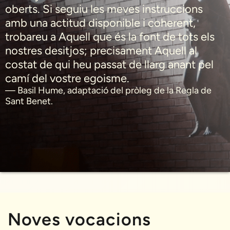
oberts. Si seguiu les meves instruccions
amb una actitud disponible i coherent,
trobareu a Aquell que és la font de tots els
nostres desitjos; precisament Aquell al
costat de qui heu passat de llarg anant pel
camí del vostre egoisme.
— Basil Hume, adaptació del pròleg de la Regla de
Sant Benet.
Noves vocacions