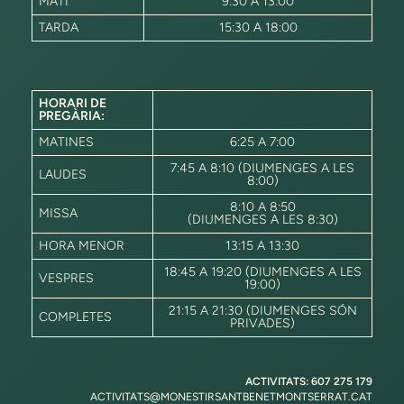
MATÍ
9:30 A 13:00
TARDA
15:30 A 18:00
HORARI DE
PREGÀRIA:
MATINES
6:25 A 7:00
7:45 A 8:10 (DIUMENGES A LES
LAUDES
8:00)
8:10 A 8:50
MISSA
(DIUMENGES A LES 8:30)
HORA MENOR
13:15 A 13:30
18:45 A 19:20 (DIUMENGES A LES
VESPRES
19:00)
21:15 A 21:30 (DIUMENGES SÓN
COMPLETES
PRIVADES)
ACTIVITATS: 607 275 179
ACTIVITATS@MONESTIRSANTBENETMONTSERRAT.CAT