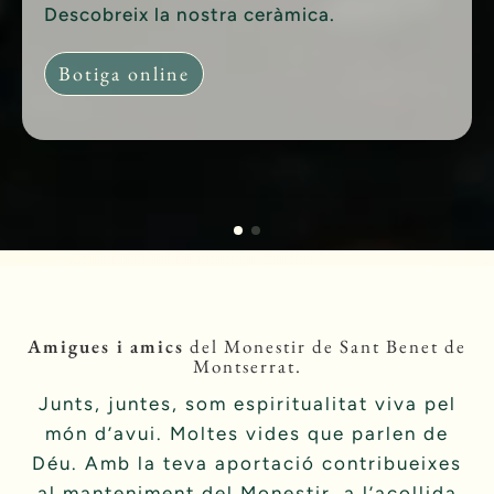
Descobreix la nostra ceràmica.
Descobreix la nostra ceràmica.
– Maria del Mar Albajar, abadessa.
– Maria del Mar Albajar, abadessa.
Botiga online
Botiga online
Qui som
Qui som
Amigues i
amics
del Monestir de Sant Benet de
Montserrat.
Junts, juntes, som espiritualitat viva pel
món d’avui. Moltes vides que parlen de
Déu. Amb la teva aportació contribueixes
al manteniment del Monestir, a l’acollida