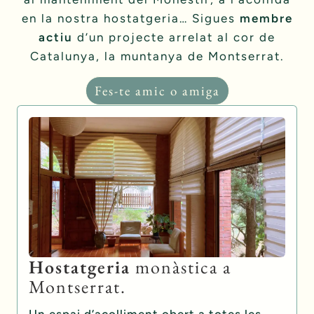
en la nostra hostatgeria… Sigues
membre
actiu
d’un projecte arrelat al cor de
Catalunya, la muntanya de Montserrat.
Fes-te amic o amiga
Hostatgeria
monàstica a
Montserrat.
Un espai d’acolliment obert a totes les