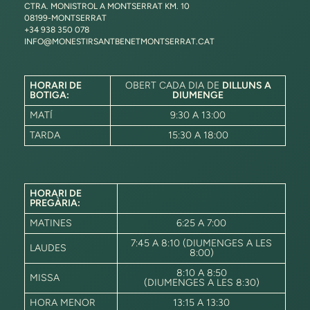
CTRA. MONISTROL A MONTSERRAT KM. 10
08199-MONTSERRAT
+34 938 350 078
INFO@MONESTIRSANTBENETMONTSERRAT.CAT
HORARI DE
OBERT CADA DIA DE
DILLUNS A
BOTIGA:
DIUMENGE
MATÍ
9:30 A 13:00
TARDA
15:30 A 18:00
HORARI DE
PREGÀRIA:
MATINES
6:25 A 7:00
7:45 A 8:10 (DIUMENGES A LES
LAUDES
8:00)
8:10 A 8:50
MISSA
(DIUMENGES A LES 8:30)
HORA MENOR
13:15 A 13:30