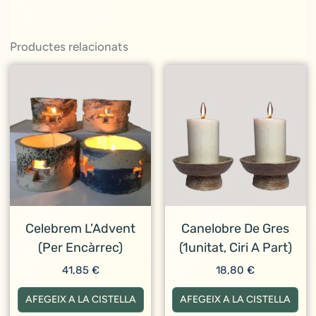
Productes relacionats
Celebrem L’Advent
Canelobre De Gres
(per Encàrrec)
(1unitat, Ciri A Part)
41,85
€
18,80
€
AFEGEIX A LA CISTELLA
AFEGEIX A LA CISTELLA