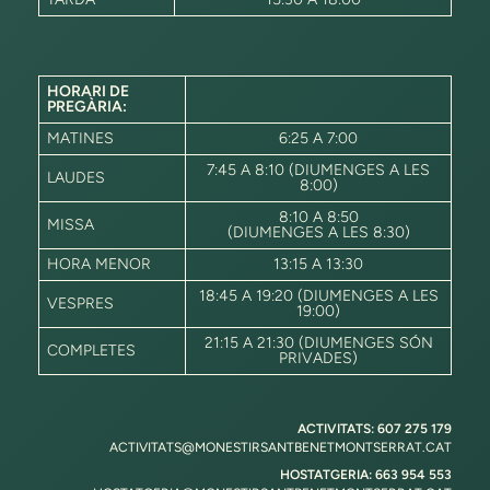
HORARI DE
PREGÀRIA:
MATINES
6:25 A 7:00
7:45 A 8:10 (DIUMENGES A LES
LAUDES
8:00)
8:10 A 8:50
MISSA
(DIUMENGES A LES 8:30)
HORA MENOR
13:15 A 13:30
18:45 A 19:20 (DIUMENGES A LES
VESPRES
19:00)
21:15 A 21:30 (DIUMENGES SÓN
COMPLETES
PRIVADES)
ACTIVITATS: 607 275 179
ACTIVITATS@MONESTIRSANTBENETMONTSERRAT.CAT
HOSTATGERIA: 663 954 553