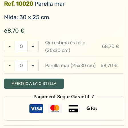
Ref. 10020
Parella mar
Mida: 30 x 25 cm.
68,70
€
Qui estima és feliç
quantitat
-
+
68,70
€
(25x30 cm)
de
Qui
quantitat
-
+
Parella mar (25x30 cm)
68,70
€
estima
de
és
Parella
feliç
AFEGEIX A LA CISTELLA
mar
(25x30
(25x30
Pagament Segur Garantit ✓
cm)
cm)