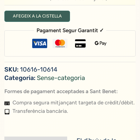
Escolta"
"Atura'T
(Llibreta
AFEGEIX A LA CISTELLA
i
Verda
Escolta"
gran)
Pagament Segur Garantit ✓
(Llibreta
Verda
mitjana
)
SKU:
10616-10614
Categoria:
Sense-categoria
Formes de pagament acceptades a Sant Benet:
Compra segura mitjançant targeta de crèdit/dèbit.
Transferència bancària.