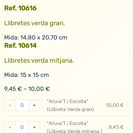
Ref. 10616
Llibretes verda gran.
Mida: 14,80 x 20,70 cm
Ref. 10614
Llibretes verda mitjana.
Mida: 15 x 15 cm
Interval
9,45
€
–
10,00
€
de
"Atura'T i Escolta"
quantitat
preus:
-
+
10,00
€
(Llibreta Verda gran)
de
9,45 €
"Atura'T
a
"Atura'T i Escolta"
quantitat
-
+
i
9,45
€
10,00 €
(Llibreta Verda mitjana )
de