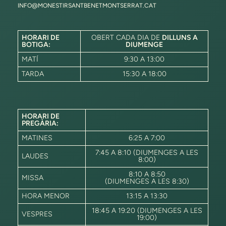
INFO@MONESTIRSANTBENETMONTSERRAT.CAT
HORARI DE
OBERT CADA DIA DE
DILLUNS A
BOTIGA:
DIUMENGE
MATÍ
9:30 A 13:00
TARDA
15:30 A 18:00
HORARI DE
PREGÀRIA:
MATINES
6:25 A 7:00
7:45 A 8:10 (DIUMENGES A LES
LAUDES
8:00)
8:10 A 8:50
MISSA
(DIUMENGES A LES 8:30)
HORA MENOR
13:15 A 13:30
18:45 A 19:20 (DIUMENGES A LES
VESPRES
19:00)