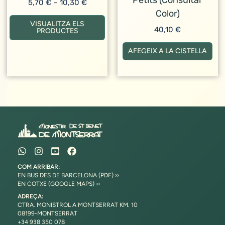
Petits (consultar
Interval
5,70
€
–
10,30
€
de
Color)
preus:
VISUALITZA ELS
40,10
€
5,70 €
PRODUCTES
a
10,30 €
AFEGEIX A LA CISTELLA
COM ARRIBAR:
EN BUS DES DE BARCELONA (PDF) ››
EN COTXE (GOOGLE MAPS) ››
ADREÇA:
CTRA. MONISTROL A MONTSERRAT KM. 10
08199-MONTSERRAT
+34 938 350 078