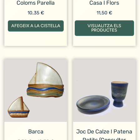
Coloms Parella
Casa I Flors
10,35
€
11,50
€
AFEGEIX A LA CISTELLA
VISUALITZA ELS
PRODUCTES
Barca
Joc De Calze I Patena